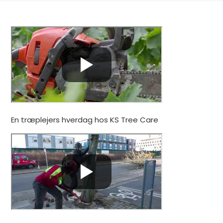
En træplejers hverdag hos KS Tree Care