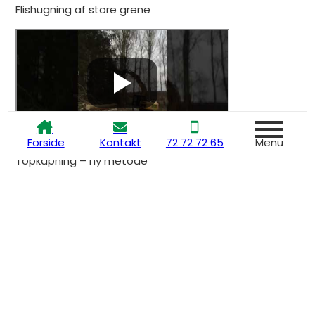
Flishugning af store grene
Menu
Forside
Kontakt
72 72 72 65
Topkapning – ny metode
Plantning af vejtræer