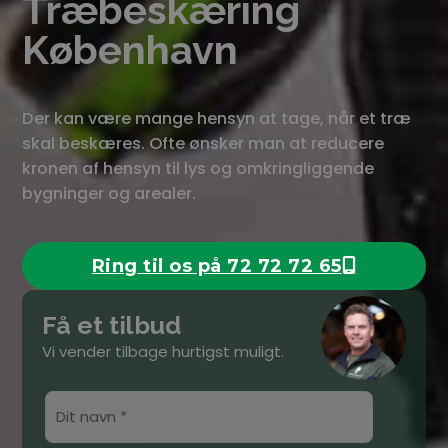
Træbeskæring
København
Der kan være mange hensyn at tage, når et træ
skal beskæres. Ofte ønsker man at reducere
kronen af hensyn til lys og omkringliggende
bygninger og arealer.
Ring til os på 72 72 72 65
Ring nu
Få et tilbud
Vi vender tilbage hurtigst muligt.