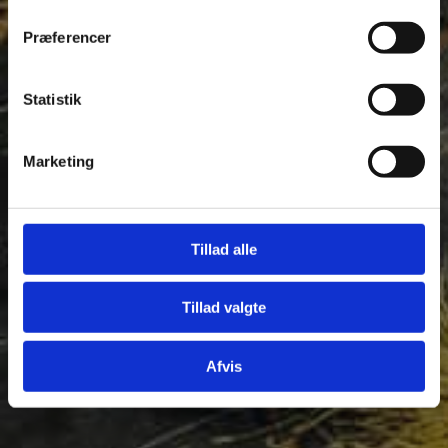
Præferencer
Statistik
Tilføj filer (max 5)
Marketing
Bliv kontaktet
Tillad alle
Tillad valgte
Afvis