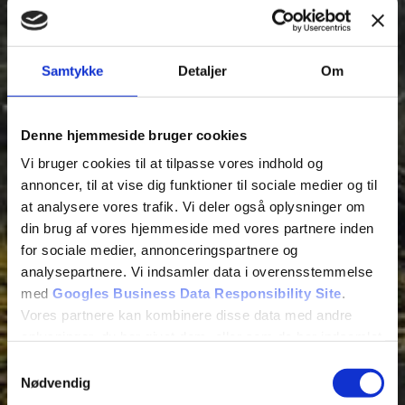
Samtykke
Detaljer
Om
Denne hjemmeside bruger cookies
Vi bruger cookies til at tilpasse vores indhold og
Fjern
annoncer, til at vise dig funktioner til sociale medier og til
at analysere vores trafik. Vi deler også oplysninger om
din brug af vores hjemmeside med vores partnere inden
for sociale medier, annonceringspartnere og
analysepartnere. Vi indsamler data i overensstemmelse
med
Googles Business Data Responsibility Site
.
Vores partnere kan kombinere disse data med andre
oplysninger, du har givet dem, eller som de har indsamlet
fra din brug af deres tjenester.
Samtykkevalg
Se Cookie & Privatlivspolitik
her
Nødvendig