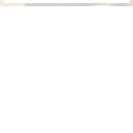
Vi samler på glade kunder
Vi er stolte af vores gode anmeldelser og vores
scorer på 4,7 ud af 5 stjerner baseret på over glade
35 anmeldelser.
Se flere anmeldelser