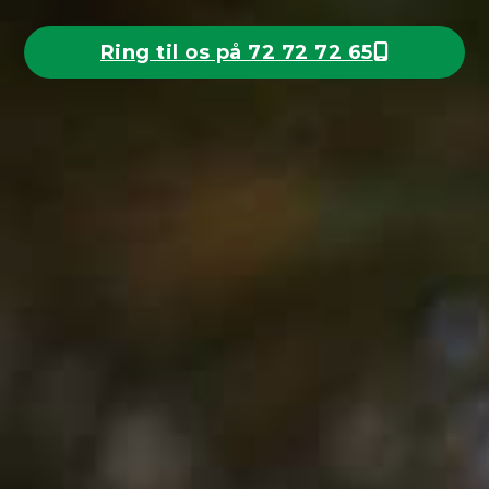
Ring til os på 72 72 72 65
Ring nu
Få et tilbud
Vi vender tilbage hurtigst muligt.