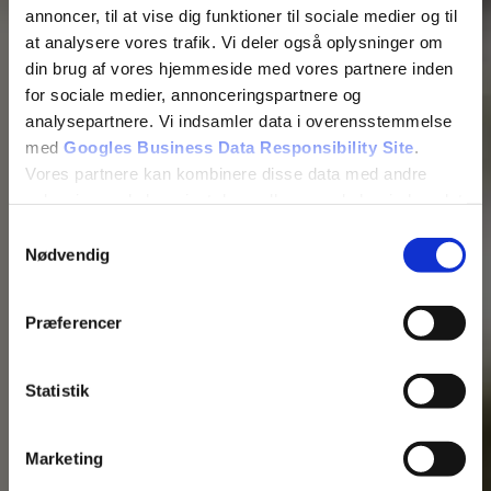
annoncer, til at vise dig funktioner til sociale medier og til
at analysere vores trafik. Vi deler også oplysninger om
din brug af vores hjemmeside med vores partnere inden
for sociale medier, annonceringspartnere og
analysepartnere. Vi indsamler data i overensstemmelse
med
Googles Business Data Responsibility Site
.
Vores partnere kan kombinere disse data med andre
oplysninger, du har givet dem, eller som de har indsamlet
fra din brug af deres tjenester.
Samtykkevalg
Tilføj filer (max 5)
Se Cookie & Privatlivspolitik
her
Nødvendig
Præferencer
Bliv kontaktet
Statistik
Marketing